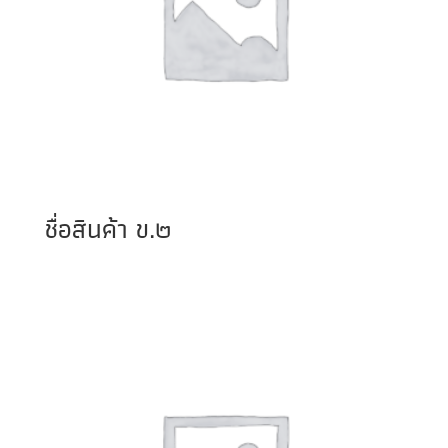
ชื่อสินค้า ข.๒