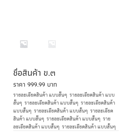
ชื่อสินค้า ข.๓
ราคา 999.99 บาท
รายละเอียดสินค้า แบบสั้นๆ รายละเอียดสินค้า แบบ
สั้นๆ รายละเอียดสินค้า แบบสั้นๆ รายละเอียดสินค้า
แบบสั้นๆ รายละเอียดสินค้า แบบสั้นๆ รายละเอียด
สินค้า แบบสั้นๆ รายละเอียดสินค้า แบบสั้นๆ ราย
ละเอียดสินค้า แบบสั้นๆ รายละเอียดสินค้า แบบสั้นๆ