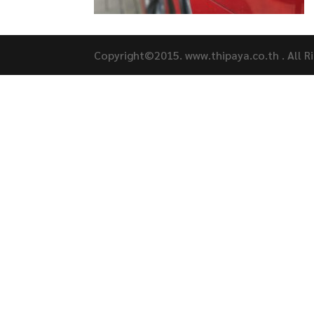
Copyright©2015. www.thipaya.co.th . All R