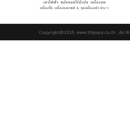
Copyright©2015. www.thipaya.co.th . All R