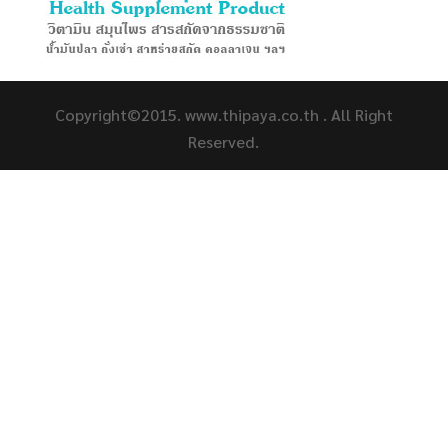
Copyright©2015. www.thipaya.co.th . All Right
Reserved.